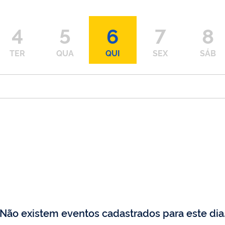
4
5
6
7
8
TER
QUA
QUI
SEX
SÁB
Não existem eventos cadastrados para este dia