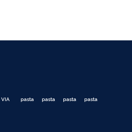
VIA
pasta
pasta
pasta
pasta
040
de
de
de
de
Teste
testes
testes
testes
testes