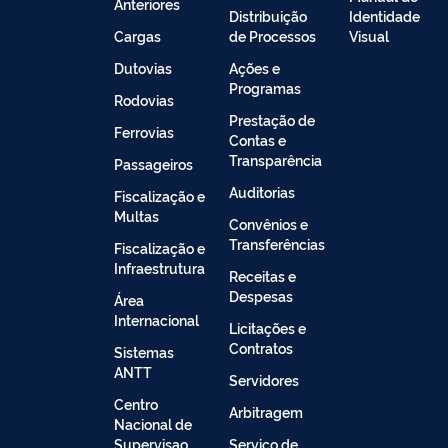
Anteriores
Distribuição
Identidade
Cargas
de Processos
Visual
Dutovias
Ações e
Programas
Rodovias
Prestação de
Ferrovias
Contas e
Transparência
Passageiros
Auditorias
Fiscalização e
Multas
Convênios e
Transferências
Fiscalização e
Infraestrutura
Receitas e
Despesas
Área
Internacional
Licitações e
Contratos
Sistemas
ANTT
Servidores
Centro
Arbitragem
Nacional de
Supervisao
Serviço de