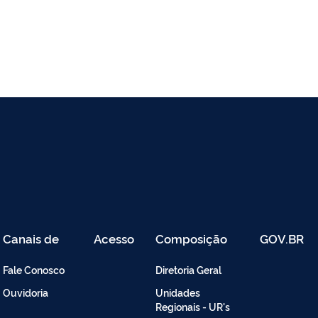
Canais de
Acesso
Composição
GOV.BR
Atendimento
Restrito
-
Fale Conosco
Diretoria Geral
Intranet
Ouvidoria
Unidades
Regionais - UR's