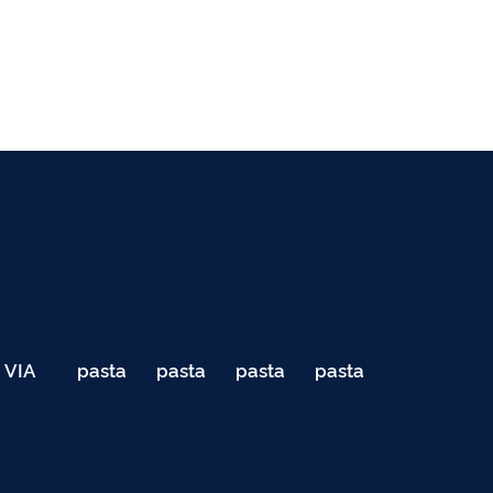
VIA
pasta
pasta
pasta
pasta
040
de
de
de
de
Teste
testes
testes
testes
testes