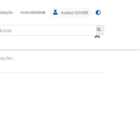
islação
Acessibilidade
Acesso GOV.BR
Assessoria Especial de Informações Estratégicas e Inteligência - AESINF