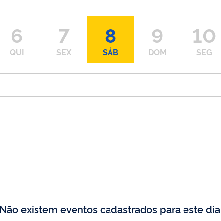
6
7
8
9
10
QUI
SEX
SÁB
DOM
SEG
Não existem eventos cadastrados para este dia