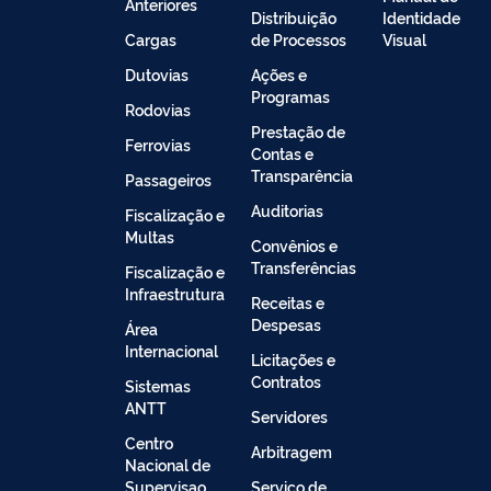
Anteriores
Distribuição
Identidade
Cargas
de Processos
Visual
Dutovias
Ações e
Programas
Rodovias
Prestação de
Ferrovias
Contas e
Transparência
Passageiros
Auditorias
Fiscalização e
Multas
Convênios e
Transferências
Fiscalização e
Infraestrutura
Receitas e
Despesas
Área
Internacional
Licitações e
Contratos
Sistemas
ANTT
Servidores
Centro
Arbitragem
Nacional de
Supervisao
Serviço de