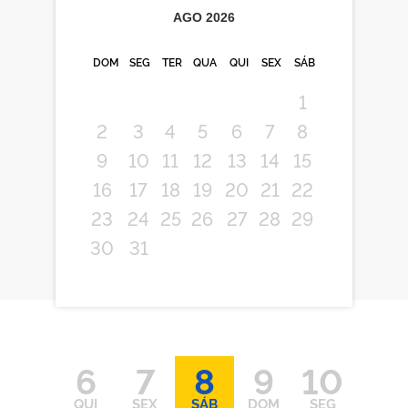
AGO
2026
DOM
SEG
TER
QUA
QUI
SEX
SÁB
1
2
3
4
5
6
7
8
9
10
11
12
13
14
15
16
17
18
19
20
21
22
23
24
25
26
27
28
29
30
31
6
7
8
9
10
QUI
SEX
SÁB
DOM
SEG