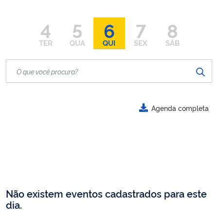
4
5
6
7
8
TER
QUA
QUI
SEX
SÁB
Agenda completa
Não existem eventos cadastrados para este
dia.