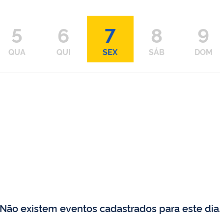
5
6
7
8
9
QUA
QUI
SEX
SÁB
DOM
Não existem eventos cadastrados para este dia