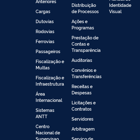
Anteriores
Distribuição
Identidade
Cargas
de Processos
Visual
Dutovias
Ações e
Programas
Rodovias
Prestação de
Ferrovias
Contas e
Transparência
Passageiros
Auditorias
Fiscalização e
Multas
Convênios e
Transferências
Fiscalização e
Infraestrutura
Receitas e
Despesas
Área
Internacional
Licitações e
Contratos
Sistemas
ANTT
Servidores
Centro
Arbitragem
Nacional de
Supervisao
Serviço de