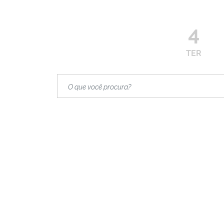
4
TER