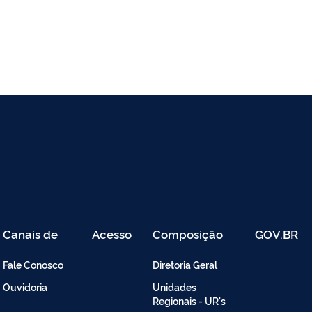
Canais de
Acesso
Composição
GOV.BR
Atendimento
Restrito
-
Fale Conosco
Diretoria Geral
Intranet
Ouvidoria
Unidades
Regionais - UR's