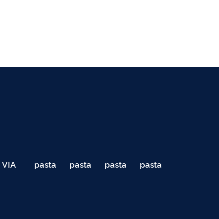
VIA
pasta
pasta
pasta
pasta
040
de
de
de
de
Teste
testes
testes
testes
testes