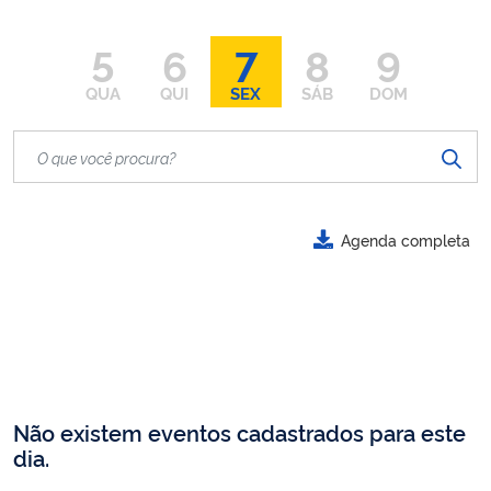
5
6
7
8
9
QUA
QUI
SEX
SÁB
DOM
Agenda completa
Não existem eventos cadastrados para este
dia.