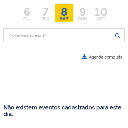
6
7
8
9
10
QUI
SEX
SÁB
DOM
SEG
Agenda completa
Não existem eventos cadastrados para este
dia.