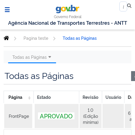
Governo Federal
Agência Nacional de Transportes Terrestres - ANTT
Pagina teste
Todas as Páginas
Todas as Páginas
Todas as Páginas
Página
Estado
Revisão
Usuário
Dat
1.0
6 A
APROVADO
FrontPage
(Edição
at
mínima)