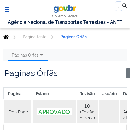
Governo Federal
Agência Nacional de Transportes Terrestres - ANTT
Pagina teste
Páginas Órfãs
Páginas Órfãs
Páginas Órfãs
Página
Estado
Revisão
Usuário
Dat
1.0
6
APROVADO
FrontPage
(Edição
An
mínima)
atr