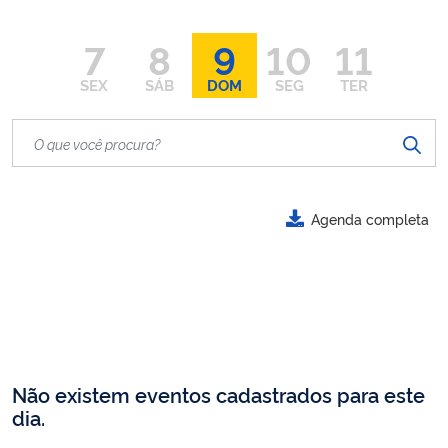
7
8
9
10
11
SEX
SÁB
DOM
SEG
TER
Agenda completa
Não existem eventos cadastrados para este
dia.