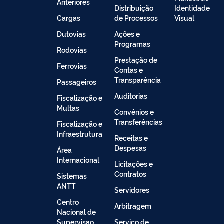
Anteriores
Distribuição
Identidade
Cargas
de Processos
Visual
Dutovias
Ações e
Programas
Rodovias
Prestação de
Ferrovias
Contas e
Transparência
Passageiros
Auditorias
Fiscalização e
Multas
Convênios e
Transferências
Fiscalização e
Infraestrutura
Receitas e
Despesas
Área
Internacional
Licitações e
Contratos
Sistemas
ANTT
Servidores
Centro
Arbitragem
Nacional de
Supervisao
Serviço de