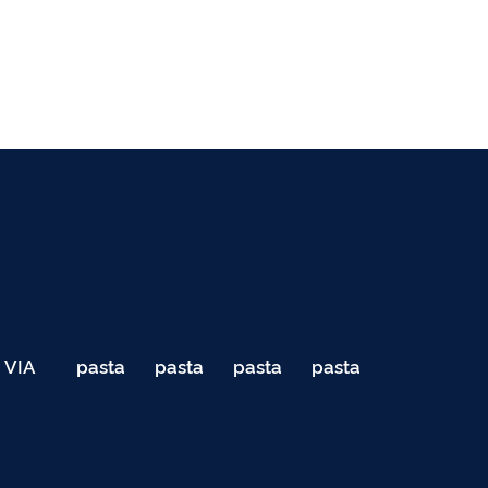
VIA
pasta
pasta
pasta
pasta
040
de
de
de
de
Teste
testes
testes
testes
testes