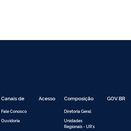
Canais de
Acesso
Composição
GOV.BR
Atendimento
Restrito
-
Fale Conosco
Diretoria Geral
Intranet
Ouvidoria
Unidades
Regionais - UR's