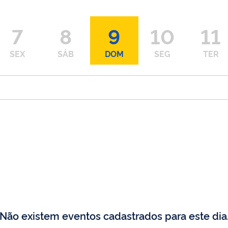
7
8
9
10
11
SEX
SÁB
DOM
SEG
TER
Não existem eventos cadastrados para este dia