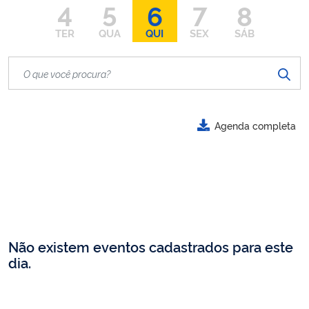
4
5
6
7
8
TER
QUA
QUI
SEX
SÁB
Agenda completa
Não existem eventos cadastrados para este
dia.