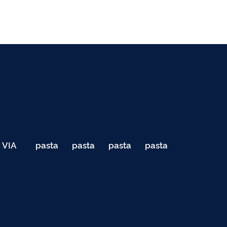
VIA
pasta
pasta
pasta
pasta
040
de
de
de
de
Teste
testes
testes
testes
testes