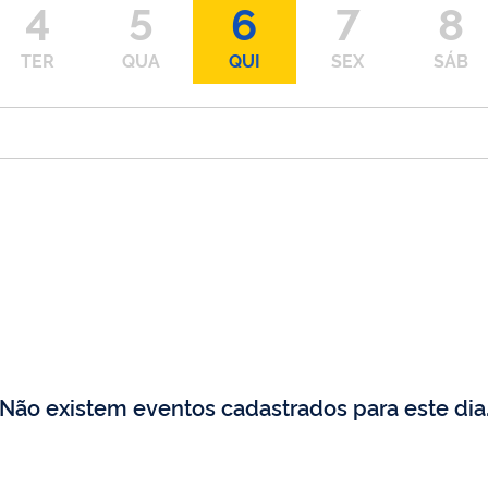
4
5
6
7
8
TER
QUA
QUI
SEX
SÁB
Não existem eventos cadastrados para este dia