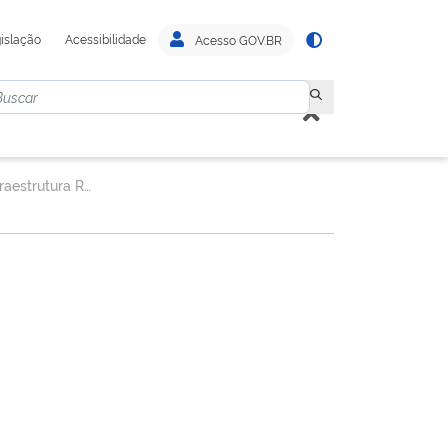
islação
Acessibilidade
Acesso GOV.BR
Superintendência de Infraestrutura Rodoviária.