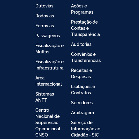
Dutovias
Ações e
Programas
Rodovias
Prestação de
Ferrovias
Contas e
Transparência
Passageiros
Auditorias
Fiscalização e
Multas
Convênios e
Transferências
Fiscalização e
Infraestrutura
Receitas e
Despesas
Área
Internacional
Licitações e
Contratos
Sistemas
ANTT
Servidores
Centro
Arbitragem
Nacional de
Supervisao
Serviço de
Operacional -
Informação ao
CNSO
Cidadão - SIC