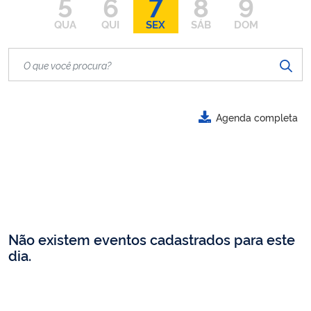
5
6
7
8
9
QUA
QUI
SEX
SÁB
DOM
Agenda completa
Não existem eventos cadastrados para este
dia.