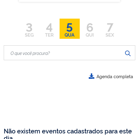
3
4
5
6
7
SEG
TER
QUA
QUI
SEX
Agenda completa
Não existem eventos cadastrados para este
dia.