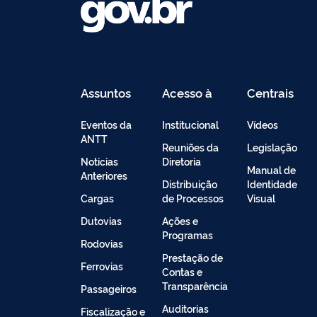
Assuntos
Acesso à
Centrais
Informação
de
Conteúdo
Eventos da
Institucional
Vídeos
ANTT
Reuniões da
Legislação
Noticias
Diretoria
Manual de
Anteriores
Distribuição
Identidade
Cargas
de Processos
Visual
Dutovias
Ações e
Programas
Rodovias
Prestação de
Ferrovias
Contas e
Transparência
Passageiros
Auditorias
Fiscalização e