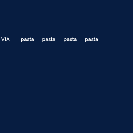
VIA
pasta
pasta
pasta
pasta
040
de
de
de
de
Teste
testes
testes
testes
testes