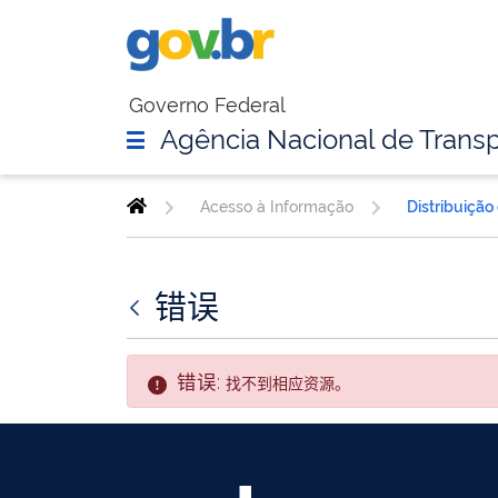
Governo Federal
Agência Nacional de Transp
Acesso à Informação
Distribuição
错误
错误:
找不到相应资源。