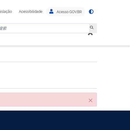
islação
Acessibilidade
Acesso GOV.BR
关闭