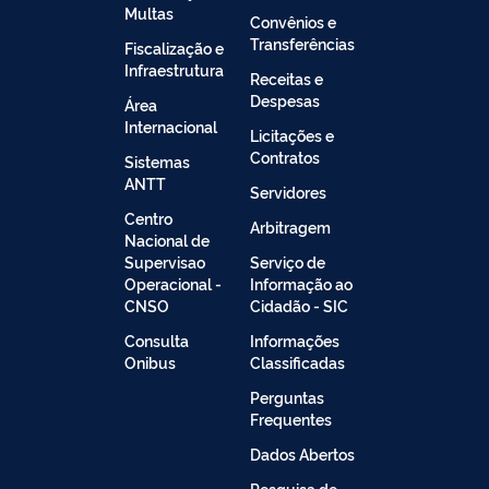
Multas
Convênios e
Transferências
Fiscalização e
Infraestrutura
Receitas e
Despesas
Área
Internacional
Licitações e
Contratos
Sistemas
ANTT
Servidores
Centro
Arbitragem
Nacional de
Supervisao
Serviço de
Operacional -
Informação ao
CNSO
Cidadão - SIC
Consulta
Informações
Onibus
Classificadas
Perguntas
Frequentes
Dados Abertos
Pesquisa de