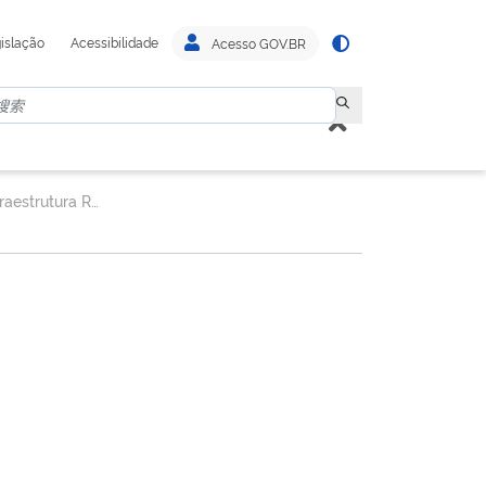
islação
Acessibilidade
Acesso GOV.BR
Superintendência de Infraestrutura Rodoviária.