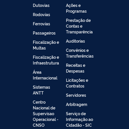
Dutovias
Ações e
Programas
Rodovias
Prestação de
Ferrovias
Contas e
Transparência
Passageiros
Auditorias
Fiscalização e
Multas
Convênios e
Transferências
Fiscalização e
Infraestrutura
Receitas e
Despesas
Área
Internacional
Licitações e
Contratos
Sistemas
ANTT
Servidores
Centro
Arbitragem
Nacional de
Supervisao
Serviço de
Operacional -
Informação ao
CNSO
Cidadão - SIC