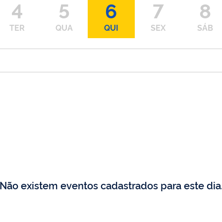
4
5
6
7
8
TER
QUA
QUI
SEX
SÁB
Não existem eventos cadastrados para este dia