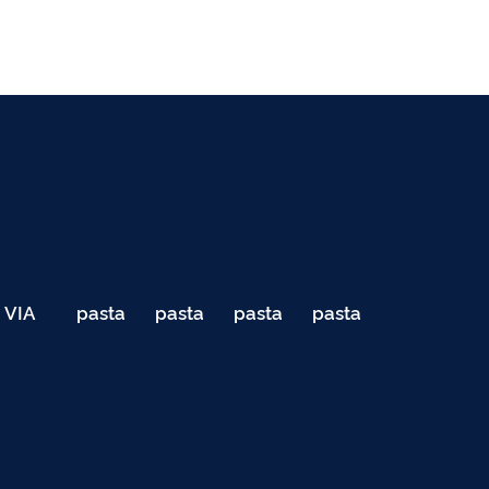
VIA
pasta
pasta
pasta
pasta
040
de
de
de
de
Teste
testes
testes
testes
testes