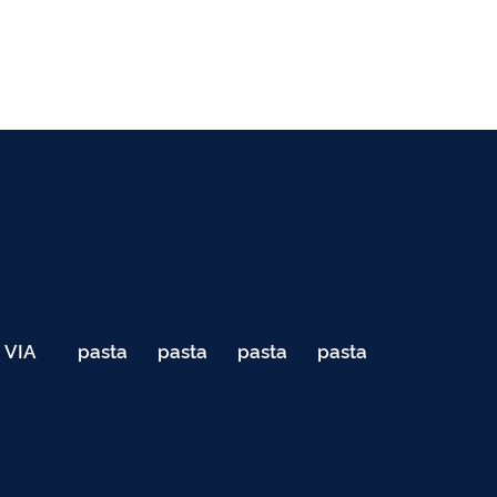
VIA
pasta
pasta
pasta
pasta
040
de
de
de
de
Teste
testes
testes
testes
testes