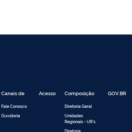
Canais de
Acesso
Composição
GOV.BR
Atendimento
Restrito
-
Fale Conosco
Diretoria Geral
Intranet
Ouvidoria
Unidades
Regionais - UR's
Diretoria