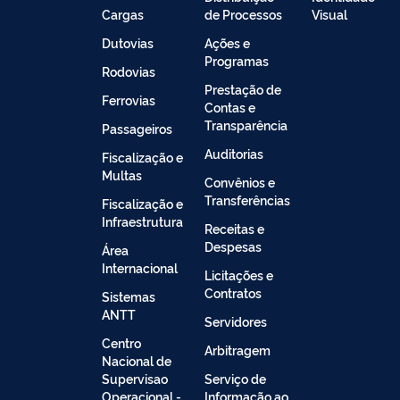
Cargas
de Processos
Visual
Dutovias
Ações e
Programas
Rodovias
Prestação de
Ferrovias
Contas e
Transparência
Passageiros
Auditorias
Fiscalização e
Multas
Convênios e
Transferências
Fiscalização e
Infraestrutura
Receitas e
Despesas
Área
Internacional
Licitações e
Contratos
Sistemas
ANTT
Servidores
Centro
Arbitragem
Nacional de
Supervisao
Serviço de
Operacional -
Informação ao