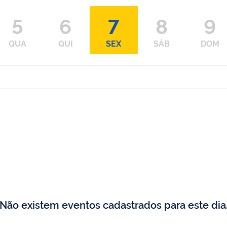
5
6
7
8
9
QUA
QUI
SEX
SÁB
DOM
Não existem eventos cadastrados para este dia