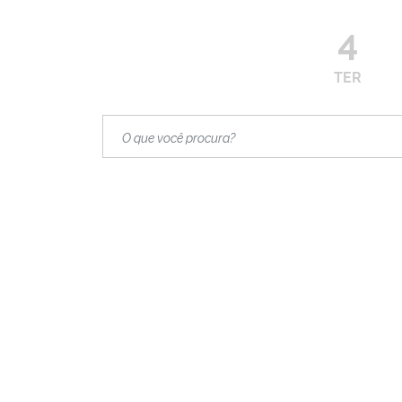
4
TER