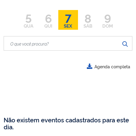
5
6
7
8
9
QUA
QUI
SEX
SÁB
DOM
Agenda completa
Não existem eventos cadastrados para este
dia.