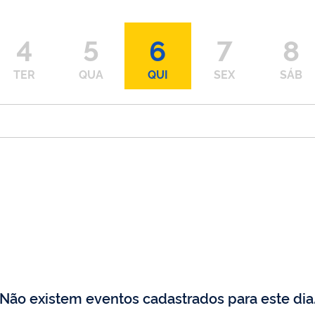
4
5
6
7
8
TER
QUA
QUI
SEX
SÁB
Não existem eventos cadastrados para este dia