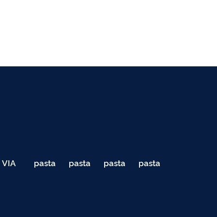
VIA
pasta
pasta
pasta
pasta
040
de
de
de
de
Teste
testes
testes
testes
testes