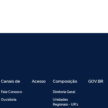
Canais de
Acesso
Composição
GOV.BR
Atendimento
Restrito
-
Fale Conosco
Diretoria Geral
Intranet
Ouvidoria
Unidades
Regionais - UR's