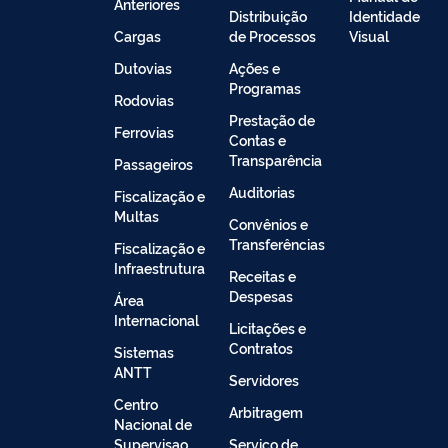
Anteriores
Distribuição
Identidade
Cargas
de Processos
Visual
Dutovias
Ações e
Programas
Rodovias
Prestação de
Ferrovias
Contas e
Transparência
Passageiros
Auditorias
Fiscalização e
Multas
Convênios e
Transferências
Fiscalização e
Infraestrutura
Receitas e
Despesas
Área
Internacional
Licitações e
Contratos
Sistemas
ANTT
Servidores
Centro
Arbitragem
Nacional de
Supervisao
Serviço de