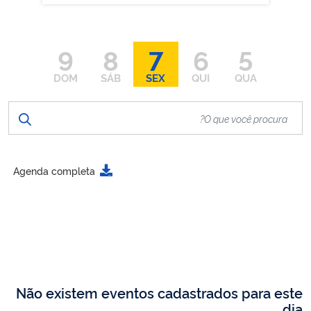
9
8
7
6
5
DOM
SÁB
SEX
QUI
QUA
Agenda completa
Não existem eventos cadastrados para este
dia.