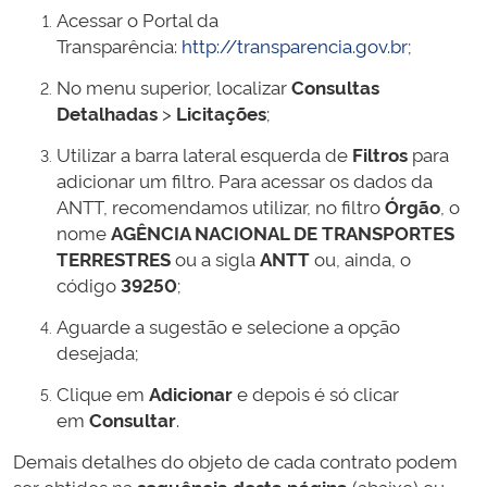
Acessar o Portal da
Transparência:
http://transparencia.gov.br
;
No menu superior, localizar
Consultas
Detalhadas
>
Licitações
;
Utilizar a barra lateral esquerda de
Filtros
para
adicionar um filtro. Para acessar os dados da
ANTT, recomendamos utilizar, no filtro
Órgão
, o
nome
AGÊNCIA NACIONAL DE TRANSPORTES
TERRESTRES
ou a sigla
ANTT
ou, ainda, o
código
39250
;
Aguarde a sugestão e selecione a opção
desejada;
Clique em
Adicionar
e depois é só clicar
em
Consultar
.
Demais detalhes do objeto de cada contrato podem
ser obtidos na
sequência desta página
(abaixo) ou