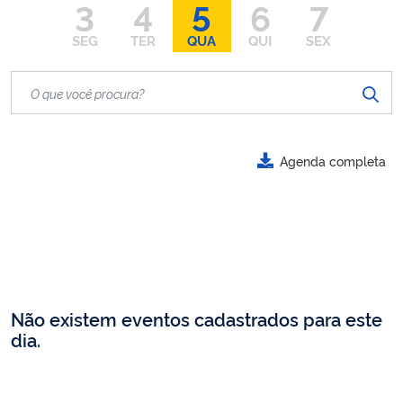
3
4
5
6
7
SEG
TER
QUA
QUI
SEX
Agenda completa
Não existem eventos cadastrados para este
dia.