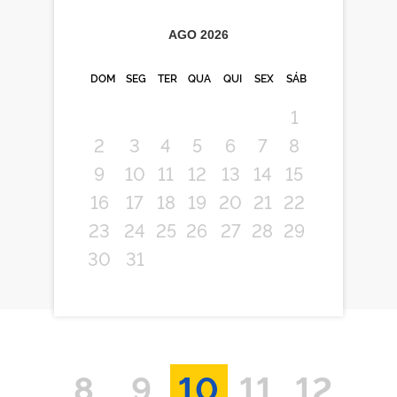
AGO
2026
DOM
SEG
TER
QUA
QUI
SEX
SÁB
1
2
3
4
5
6
7
8
9
10
11
12
13
14
15
16
17
18
19
20
21
22
23
24
25
26
27
28
29
30
31
8
9
10
11
12