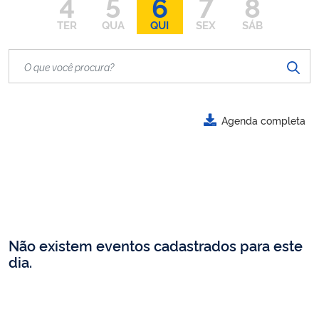
4
5
6
7
8
TER
QUA
QUI
SEX
SÁB
Agenda completa
Não existem eventos cadastrados para este
dia.