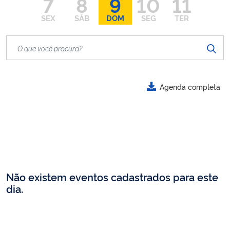
7
8
9
10
11
SEX
SÁB
DOM
SEG
TER
Agenda completa
Não existem eventos cadastrados para este
dia.