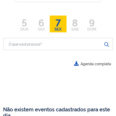
5
6
7
8
9
QUA
QUI
SEX
SÁB
DOM
Agenda completa
Não existem eventos cadastrados para este
dia.