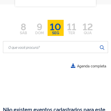
8
9
10
11
12
SÁB
DOM
SEG
TER
QUA
Agenda completa
Não existem eventos cadastrados para este