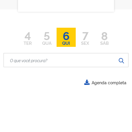
4
5
6
7
8
TER
QUA
QUI
SEX
SÁB
Agenda completa