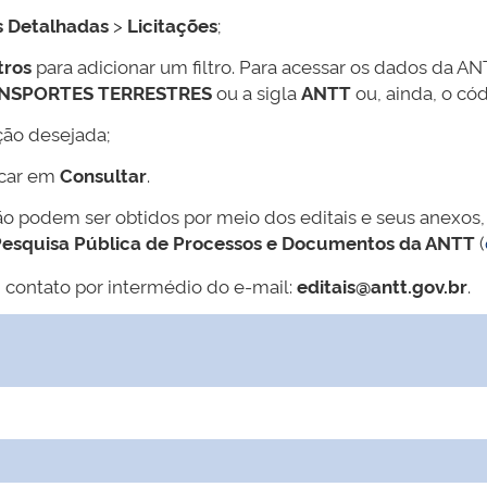
s Detalhadas
>
Licitações
;
tros
para adicionar um filtro. Para acessar os dados da AN
ANSPORTES TERRESTRES
ou a sigla
ANTT
ou, ainda, o có
ção desejada;
icar em
Consultar
.
ão podem ser obtidos por meio dos editais e seus anexos,
esquisa Pública de Processos e Documentos da ANTT
(
 contato por intermédio do e-mail:
editais@antt.gov.br
.