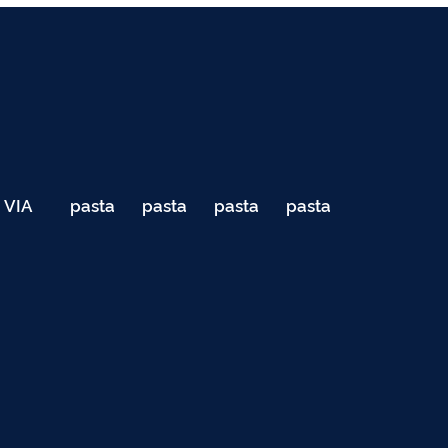
VIA
pasta
pasta
pasta
pasta
040
de
de
de
de
Teste
testes
testes
testes
testes