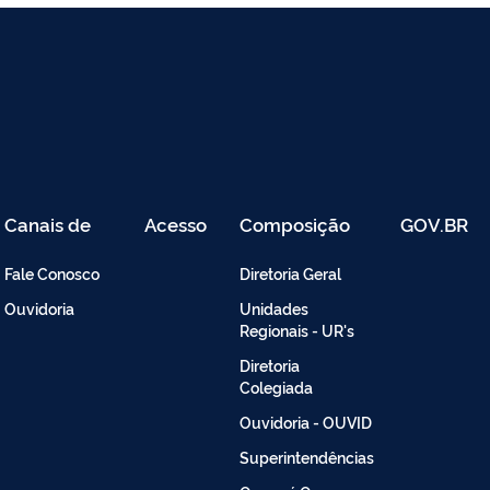
Canais de
Acesso
Composição
GOV.BR
Atendimento
Restrito
-
Fale Conosco
Diretoria Geral
Intranet
Ouvidoria
Unidades
Regionais - UR's
Diretoria
Colegiada
Ouvidoria - OUVID
Superintendências