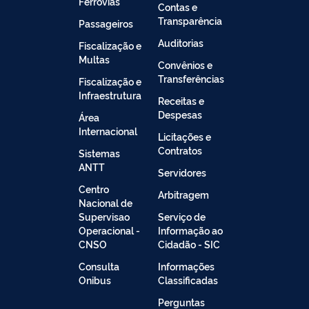
Ferrovias
Contas e
Transparência
Passageiros
Auditorias
Fiscalização e
Multas
Convênios e
Transferências
Fiscalização e
Infraestrutura
Receitas e
Despesas
Área
Internacional
Licitações e
Contratos
Sistemas
ANTT
Servidores
Centro
Arbitragem
Nacional de
Supervisao
Serviço de
Operacional -
Informação ao
CNSO
Cidadão - SIC
Consulta
Informações
Onibus
Classificadas
Perguntas