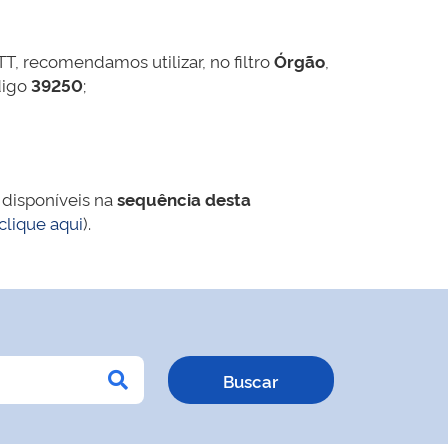
TT, recomendamos utilizar, no filtro
Órgão
,
digo
39250
;
 disponíveis na
sequência desta
clique aqui
).