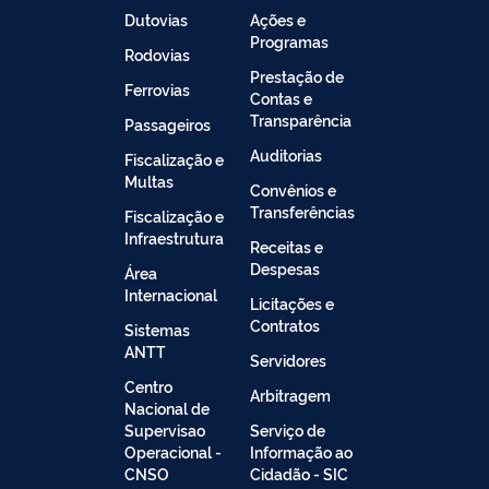
Dutovias
Ações e
Programas
Rodovias
Prestação de
Ferrovias
Contas e
Transparência
Passageiros
Auditorias
Fiscalização e
Multas
Convênios e
Transferências
Fiscalização e
Infraestrutura
Receitas e
Despesas
Área
Internacional
Licitações e
Contratos
Sistemas
ANTT
Servidores
Centro
Arbitragem
Nacional de
Supervisao
Serviço de
Operacional -
Informação ao
CNSO
Cidadão - SIC