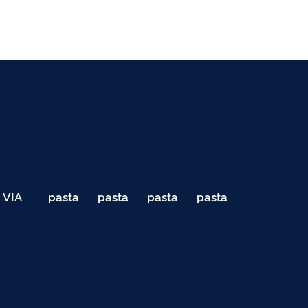
VIA
pasta
pasta
pasta
pasta
040
de
de
de
de
Teste
testes
testes
testes
testes