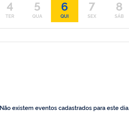
4
5
6
7
8
TER
QUA
QUI
SEX
SÁB
Não existem eventos cadastrados para este dia