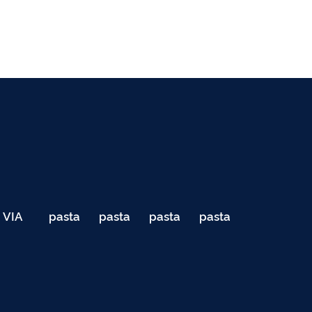
VIA
pasta
pasta
pasta
pasta
040
de
de
de
de
Teste
testes
testes
testes
testes