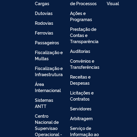
Cargas
de Processos
Visual
Dutovias
Ações e
Programas
Rodovias
Prestação de
Ferrovias
Contas e
Transparência
Passageiros
Auditorias
Fiscalização e
Multas
Convênios e
Transferências
Fiscalização e
Infraestrutura
Receitas e
Despesas
Área
Internacional
Licitações e
Contratos
Sistemas
ANTT
Servidores
Centro
Arbitragem
Nacional de
Supervisao
Serviço de
Operacional -
Informação ao