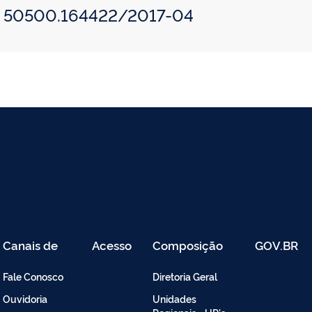
o: 50500.164422/2017-04
Canais de
Acesso
Composição
GOV.BR
Atendimento
Restrito
-
Fale Conosco
Diretoria Geral
Intranet
Ouvidoria
Unidades