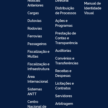
Noticias
Diretoria
Manual de
Anteriores
Distribuição
Identidade
Cargas
de Processos
Visual
Dutovias
Ações e
Programas
Rodovias
Prestação de
Ferrovias
Contas e
Transparência
Passageiros
Auditorias
Fiscalização e
Multas
Convênios e
Transferências
Fiscalização e
Infraestrutura
Receitas e
Despesas
Área
Internacional
Licitações e
Contratos
Sistemas
ANTT
Servidores
Centro
Arbitragem
Nacional de