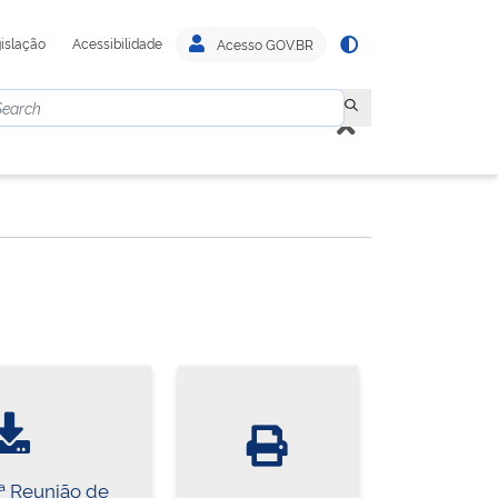
islação
Acessibilidade
Acesso GOV.BR
7ª Reunião de