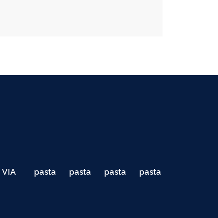
VIA
pasta
pasta
pasta
pasta
040
de
de
de
de
Teste
testes
testes
testes
testes