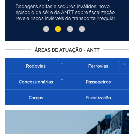
Bagagens soltas e seguros inválidos: novo
episódio da série da ANTT sobre fiscalização
revela riscos invisíveis do transporte irregular
ÁREAS DE ATUAÇÃO - ANTT
Rodovias
Ferrovias
Concessionárias
Passageiros
Cargas
Fiscalização