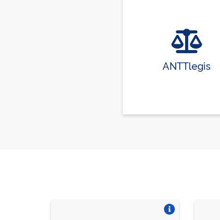
ANTTlegis
Vire o card