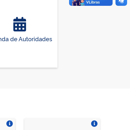
da de Autoridades
Vire o card
Vire o card