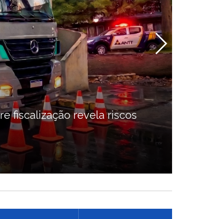
AN
e fiscalização revela riscos
Conh