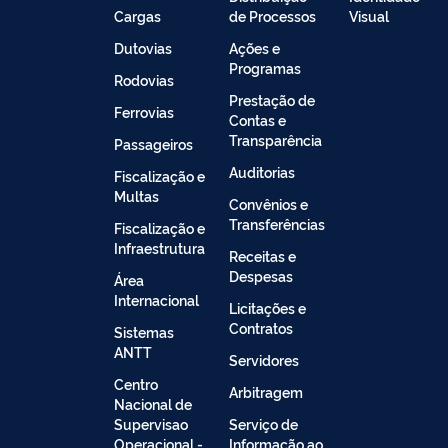
Cargas
de Processos
Visual
Dutovias
Ações e
Programas
Rodovias
Prestação de
Ferrovias
Contas e
Transparência
Passageiros
Auditorias
Fiscalização e
Multas
Convênios e
Transferências
Fiscalização e
Infraestrutura
Receitas e
Despesas
Área
Internacional
Licitações e
Contratos
Sistemas
ANTT
Servidores
Centro
Arbitragem
Nacional de
Supervisao
Serviço de
Operacional -
Informação ao