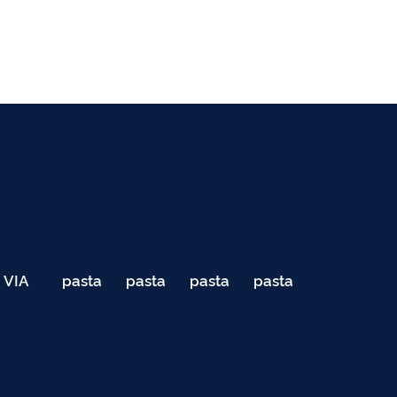
VIA
pasta
pasta
pasta
pasta
040
de
de
de
de
Teste
testes
testes
testes
testes