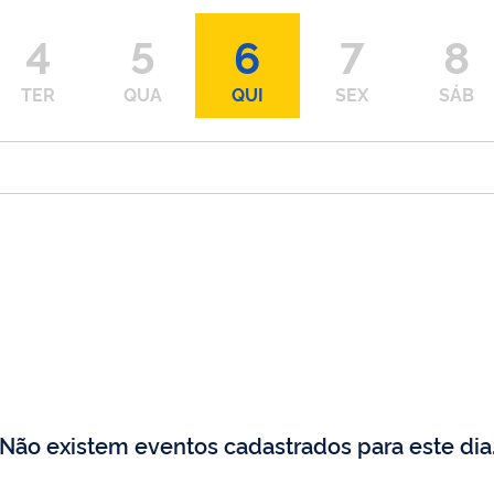
4
5
6
7
8
TER
QUA
QUI
SEX
SÁB
Não existem eventos cadastrados para este dia