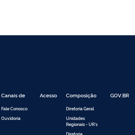
Canais de
Acesso
Composição
GOV.BR
Atendimento
Restrito
-
Fale Conosco
Diretoria Geral
Intranet
Ouvidoria
Unidades
Regionais - UR's
Diretoria