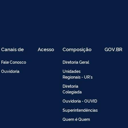
Canais de
Acesso
Composição
GOV.BR
Atendimento
Restrito
-
Fale Conosco
Diretoria Geral
Intranet
Ouvidoria
Unidades
Regionais - UR's
Diretoria
Colegiada
Ouvidoria - OUVID
Superintendências
Quem é Quem