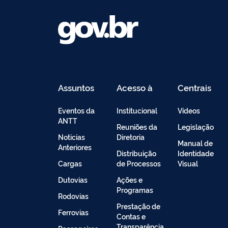
Assuntos
Acesso à
Centrais
Informação
de
Conteúdo
Eventos da
Institucional
Vídeos
ANTT
Reuniões da
Legislação
Noticias
Diretoria
Manual de
Anteriores
Distribuição
Identidade
Cargas
de Processos
Visual
Dutovias
Ações e
Programas
Rodovias
Prestação de
Ferrovias
Contas e
Transparência