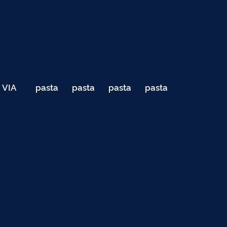
VIA
pasta
pasta
pasta
pasta
040
de
de
de
de
Teste
testes
testes
testes
testes