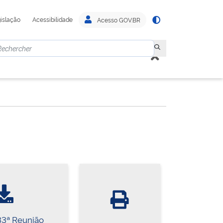
islação
Acessibilidade
Acesso GOV.BR
33ª Reunião