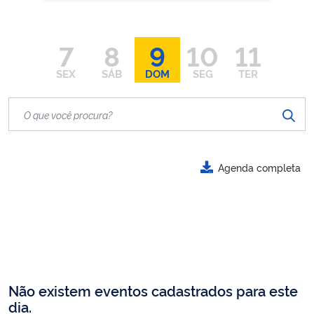
7
8
9
10
11
SEX
SÁB
DOM
SEG
TER
Agenda completa
Não existem eventos cadastrados para este
dia.