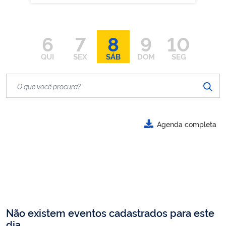
6
7
8
9
10
QUI
SEX
SÁB
DOM
SEG
Agenda completa
Não existem eventos cadastrados para este
dia.