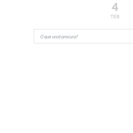
4
TER