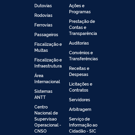
Dutovias
Ações e
Programas
Rodovias
Prestação de
Ferrovias
Contas e
Transparência
Passageiros
Auditorias
Fiscalização e
Multas
Convênios e
Transferências
Fiscalização e
Infraestrutura
Receitas e
Despesas
Área
Internacional
Licitações e
Contratos
Sistemas
ANTT
Servidores
Centro
Arbitragem
Nacional de
Supervisao
Serviço de
Operacional -
Informação ao
CNSO
Cidadão - SIC