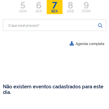
5
6
7
8
9
QUA
QUI
SEX
SÁB
DOM
Agenda completa
Não existem eventos cadastrados para este
dia.