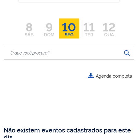
8
9
10
11
12
SÁB
DOM
SEG
TER
QUA
Agenda completa
Não existem eventos cadastrados para este
dia.