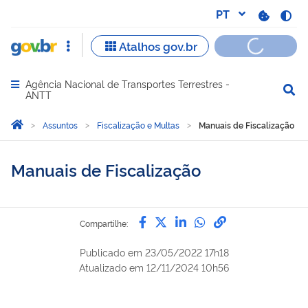
Agência Nacional de Transportes Terrestres -
Abrir menu principal de navegação
ANTT
Você está aqui:
Página Inicial
Assuntos
Fiscalização e Multas
Manuais de Fiscalização
Manuais de Fiscalização
Compartilhe por Facebook
Compartilhe por Twitter
Compartilhe por Lin
Compartilhe por
link para Copi
Compartilhe:
Publicado em
23/05/2022 17h18
Atualizado em
12/11/2024 10h56