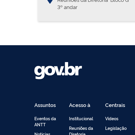
3º andar
Assuntos
Acesso à
Centrais
Informação
de
Conteúdo
Eventos da
Institucional
Vídeos
ANTT
Reuniões da
Legislação
Noticias
Diretoria