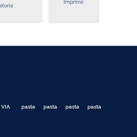
Imprimir
etoria
VIA
pasta
pasta
pasta
pasta
040
de
de
de
de
Teste
testes
testes
testes
testes