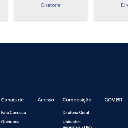
Diretoria
Dir
Canais de
Acesso
Composição
GOV.BR
Atendimento
Restrito
-
Fale Conosco
Diretoria Geral
Intranet
Ouvidoria
Unidades
Regionais - UR's