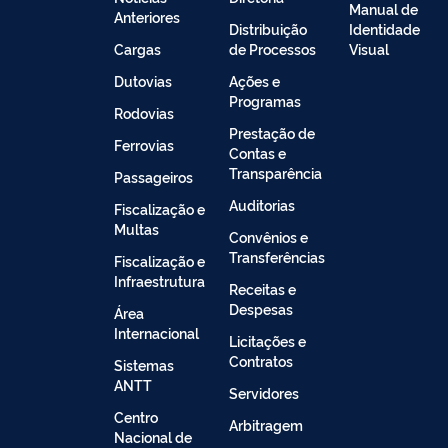
Manual de
Anteriores
Distribuição
Identidade
Cargas
de Processos
Visual
Dutovias
Ações e
Programas
Rodovias
Prestação de
Ferrovias
Contas e
Transparência
Passageiros
Auditorias
Fiscalização e
Multas
Convênios e
Transferências
Fiscalização e
Infraestrutura
Receitas e
Despesas
Área
Internacional
Licitações e
Contratos
Sistemas
ANTT
Servidores
Centro
Arbitragem
Nacional de