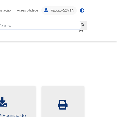
islação
Acessibilidade
Acesso GOV.BR
4ª Reunião de