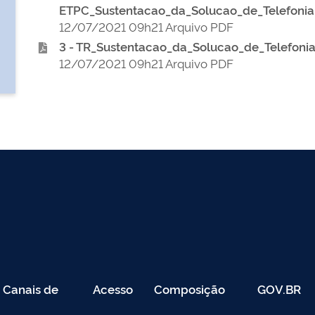
ETPC_Sustentacao_da_Solucao_de_Telefon
12/07/2021 09h21 Arquivo PDF
3 - TR_Sustentacao_da_Solucao_de_Telefo
12/07/2021 09h21 Arquivo PDF
Canais de
Acesso
Composição
GOV.BR
Atendimento
Restrito
-