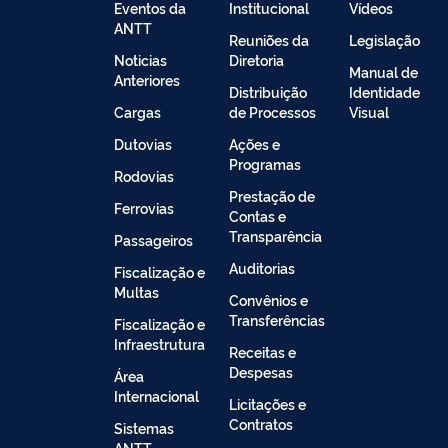
Eventos da
Institucional
Vídeos
ANTT
Reuniões da
Legislação
Noticias
Diretoria
Manual de
Anteriores
Distribuição
Identidade
Cargas
de Processos
Visual
Dutovias
Ações e
Programas
Rodovias
Prestação de
Ferrovias
Contas e
Transparência
Passageiros
Auditorias
Fiscalização e
Multas
Convênios e
Transferências
Fiscalização e
Infraestrutura
Receitas e
Despesas
Área
Internacional
Licitações e
Contratos
Sistemas
ANTT