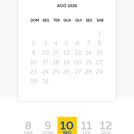
AGO
2026
DOM
SEG
TER
QUA
QUI
SEX
SÁB
1
2
3
4
5
6
7
8
9
10
11
12
13
14
15
16
17
18
19
20
21
22
23
24
25
26
27
28
29
30
31
8
9
10
11
12
SÁB
DOM
SEG
TER
QUA