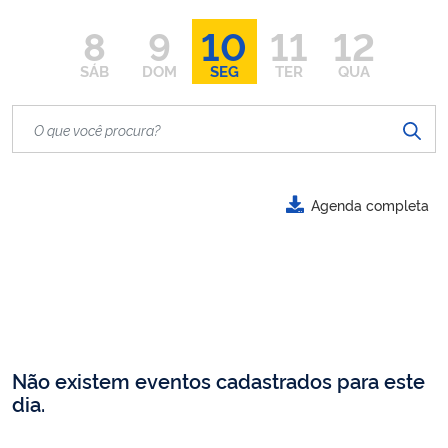
8
9
10
11
12
SÁB
DOM
SEG
TER
QUA
Agenda completa
Não existem eventos cadastrados para este
dia.