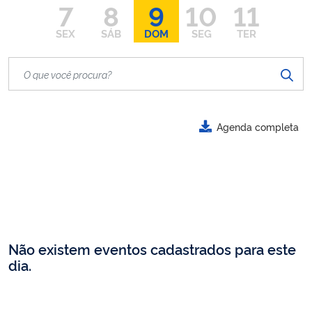
7
8
9
10
11
SEX
SÁB
DOM
SEG
TER
Agenda completa
Não existem eventos cadastrados para este
dia.