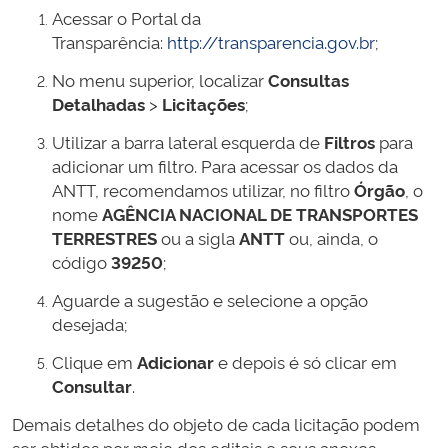
Acessar o Portal da
Transparência:
http://transparencia.gov.br
;
No menu superior, localizar
Consultas
Detalhadas
>
Licitações
;
Utilizar a barra lateral esquerda de
Filtros
para
adicionar um filtro. Para acessar os dados da
ANTT, recomendamos utilizar, no filtro
Órgão
, o
nome
AGÊNCIA NACIONAL DE TRANSPORTES
TERRESTRES
ou a sigla
ANTT
ou, ainda, o
código
39250
;
Aguarde a sugestão e selecione a opção
desejada;
Clique em
Adicionar
e depois é só clicar em
Consultar
.
Demais detalhes do objeto de cada licitação podem
ser obtidos por meio dos editais e seus anexos,