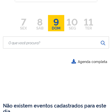
7
8
9
10
11
SEX
SÁB
DOM
SEG
TER
Agenda completa
Não existem eventos cadastrados para este
dia.